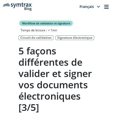
Me
Français
Workflow de validation et signature
Temps de lecture :
< 1
mn
Circuit de validation
Signature électronique
5 façons
différentes de
valider et signer
vos documents
électroniques
[3/5]