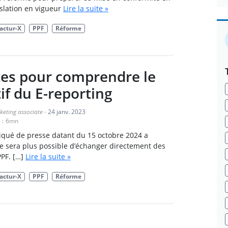
islation en vigueur
Lire la suite »
actur-X
PPF
Réforme
es pour comprendre le
if du E-reporting
keting associate
-
24 janv. 2023
 :
6
mn
ué de presse datant du 15 octobre 2024 a
e sera plus possible d’échanger directement des
PPF. […]
Lire la suite »
actur-X
PPF
Réforme