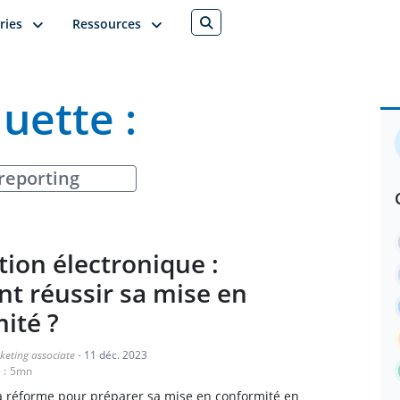
ries
Ressources
quette :
reporting
tion électronique :
 réussir sa mise en
ité ?
keting associate
-
11 déc. 2023
 :
5
mn
la réforme pour préparer sa mise en conformité en