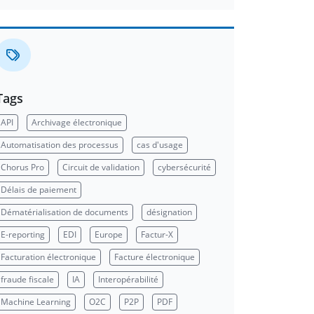
Tags
API
Archivage électronique
Automatisation des processus
cas d'usage
Chorus Pro
Circuit de validation
cybersécurité
Délais de paiement
Dématérialisation de documents
désignation
E-reporting
EDI
Europe
Factur-X
Facturation électronique
Facture électronique
fraude fiscale
IA
Interopérabilité
Machine Learning
O2C
P2P
PDF