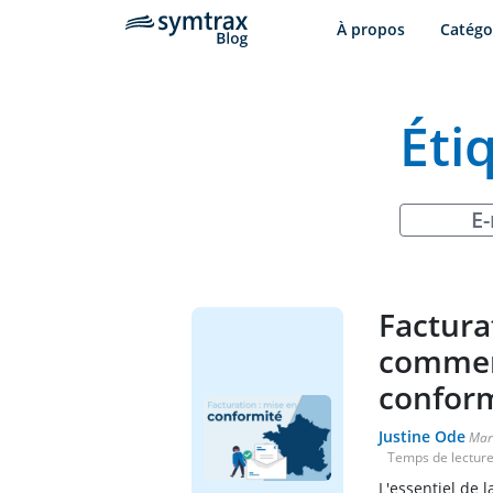
À propos
Catégo
Éti
E-
Factura
comment
conform
Justine Ode
Mar
Temps de lecture
L'essentiel de 