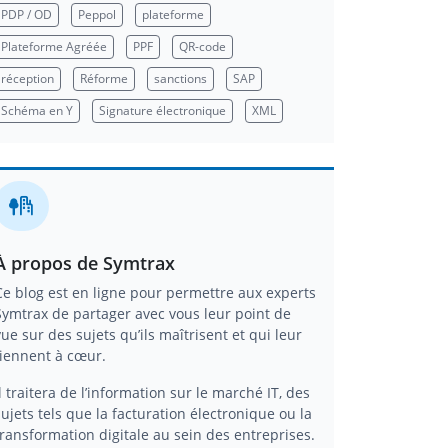
PDP / OD
Peppol
plateforme
Plateforme Agréée
PPF
QR-code
réception
Réforme
sanctions
SAP
Schéma en Y
Signature électronique
XML
À propos de Symtrax
Ce blog est en ligne pour permettre aux experts
Symtrax de partager avec vous leur point de
vue sur des sujets qu’ils maîtrisent et qui leur
tiennent à cœur.
Il traitera de l’information sur le marché IT, des
sujets tels que la facturation électronique ou la
transformation digitale au sein des entreprises.