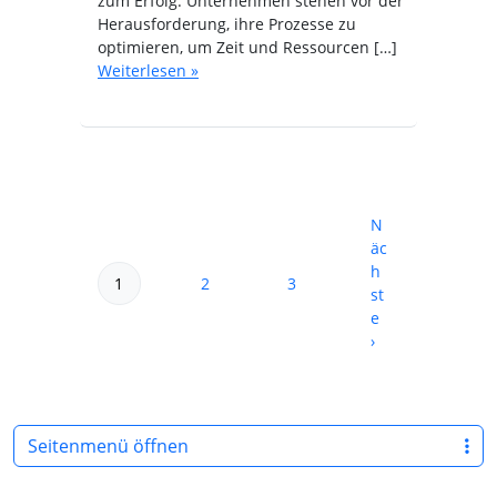
zum Erfolg. Unternehmen stehen vor der
Herausforderung, ihre Prozesse zu
optimieren, um Zeit und Ressourcen […]
Weiterlesen »
N
äc
h
Seitennavigation
1
2
3
Aktuelle Seite
Seite
Seite
st
e
›
Seitenmenü öffnen