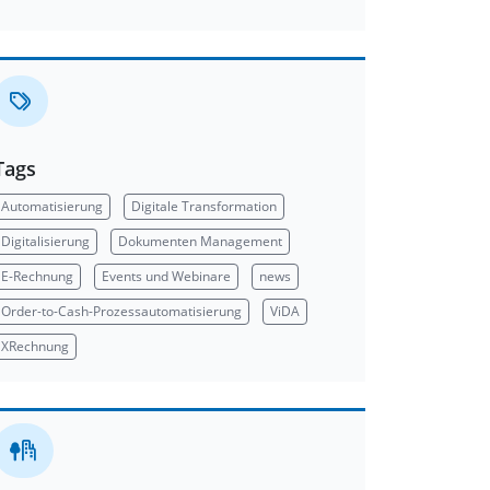
Tags
Automatisierung
Digitale Transformation
Digitalisierung
Dokumenten Management
E-Rechnung
Events und Webinare
news
Order-to-Cash-Prozessautomatisierung
ViDA
XRechnung