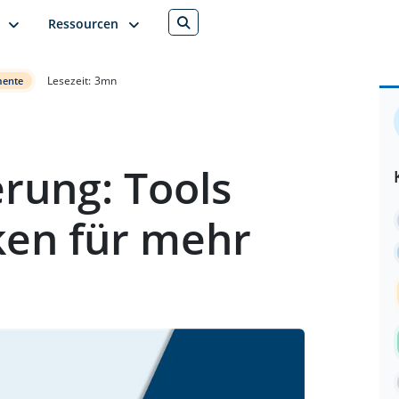
Ressourcen
Lesezeit:
3
mn
mente
rung: Tools
ken für mehr