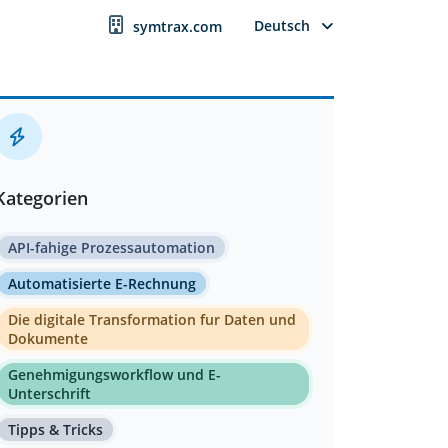
Deutsch
symtrax.com
Kategorien
API-fahige Prozessautomation
Automatisierte E-Rechnung
Die digitale Transformation fur Daten und
Dokumente
Genehmigungsworkflow und E-
Unterschrift
Tipps & Tricks