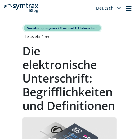
Me
Deutsch
Genehmigungsworkflow und E-Unterschrift
Lesezeit:
4
mn
Die
elektronische
Unterschrift:
Begrifflichkeiten
und Definitionen