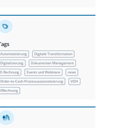
Tags
Automatisierung
Digitale Transformation
Digitalisierung
Dokumenten Management
E-Rechnung
Events und Webinare
news
Order-to-Cash-Prozessautomatisierung
ViDA
XRechnung