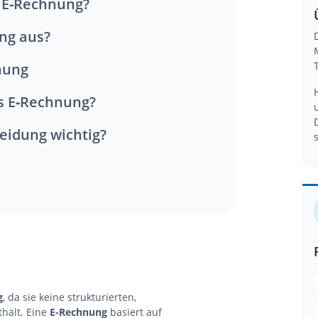
e E‑Rechnung?
ng aus?
nung
ls E‑Rechnung?
heidung wichtig?
g
, da sie keine strukturierten,
hält. Eine
E‑Rechnung
basiert auf