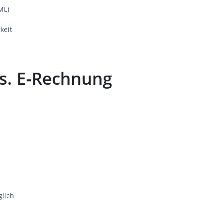
ML)
keit
s. E‑Rechnung
lich