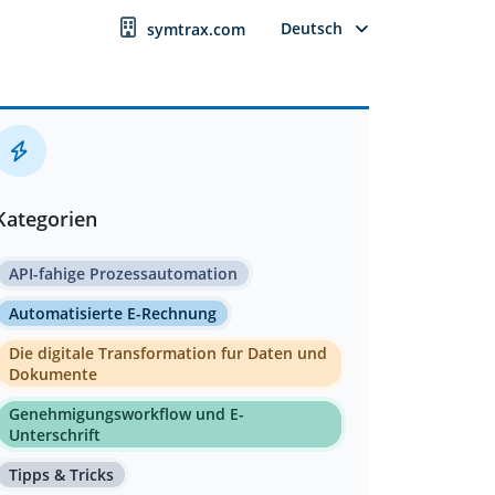
Deutsch
symtrax.com
Kategorien
API-fahige Prozessautomation
Automatisierte E-Rechnung
Die digitale Transformation fur Daten und
Dokumente
Genehmigungsworkflow und E-
Unterschrift
Tipps & Tricks