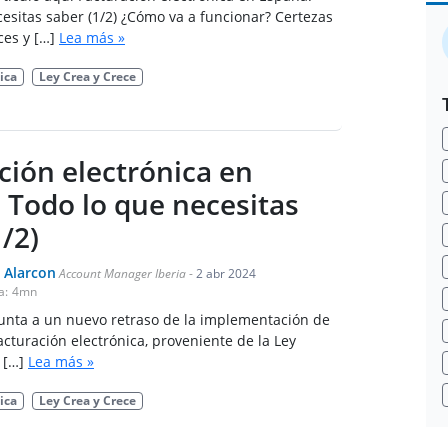
esitas saber (1/2) ¿Cómo va a funcionar? Certezas
ces y […]
Lea más »
ica
Ley Crea y Crece
ción electrónica en
 Todo lo que necesitas
/2)
 Alarcon
Account Manager Iberia
-
2 abr 2024
a:
4
mn
punta a un nuevo retraso de la implementación de
acturación electrónica, proveniente de la Ley
 […]
Lea más »
ica
Ley Crea y Crece