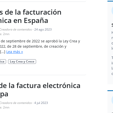
s de la facturación
nica en España
Creadora de contenidos
-
24 ago 2023
a:
2
mn
 de septiembre de 2022 se aprobó la Ley Crea y
022, de 28 de septiembre, de creación y
 […]
Lea más »
ica
Ley Crea y Crece
de la factura electrónica
opa
Creadora de contenidos
-
4 jul 2023
a:
2
mn