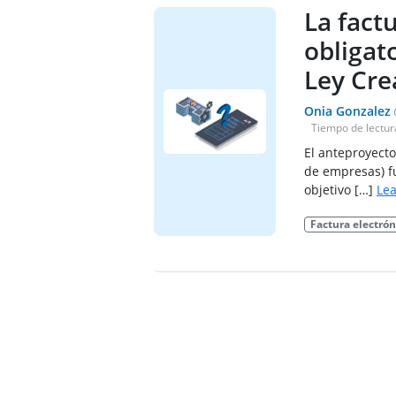
La fact
obligat
Ley Cre
Onia Gonzalez
Tiempo de lectur
El anteproyecto
de empresas) f
objetivo […]
Lea
Factura electrón