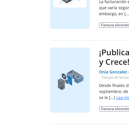
La facturación 
que varía según
embargo, en […
Factura electrón
¡Public
y Crece
Onia Gonzalez
Tiempo de lectur
Desde finales d
septiembre, de
se le […]
Lea má
Factura electrón