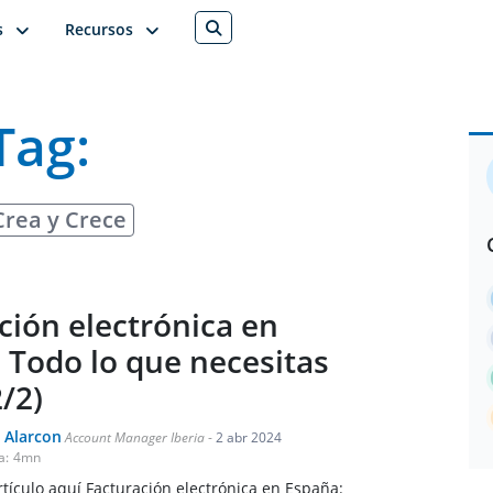
s
Recursos
Tag:
Crea y Crece
ción electrónica en
 Todo lo que necesitas
/2)
 Alarcon
Account Manager Iberia
-
2 abr 2024
a:
4
mn
rtículo aquí Facturación electrónica en España: