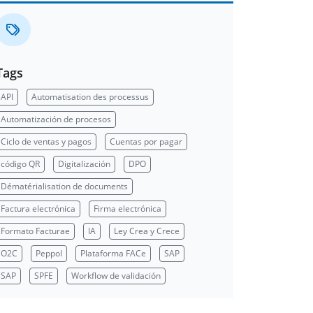
Tags
API
Automatisation des processus
Automatización de procesos
Ciclo de ventas y pagos
Cuentas por pagar
código QR
Digitalización
DPO
Dématérialisation de documents
Factura electrónica
Firma electrónica
Formato Facturae
IA
Ley Crea y Crece
O2C
Peppol
Plataforma FACe
SAP
SAP
SPFE
Workflow de validación