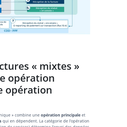
actures « mixtes »
e opération
e opération
unique » combine une
opération principale
et
s
qui en dépendent. La catégorie de l’opération
ation de services) détermine l’envoi des données