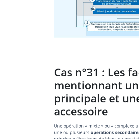
Cas n°31 : Les f
mentionnant un
principale et un
accessoire
Une opération « mixte » ou « complexe 
une ou plusieurs
opérations secondaire
principale (livraisons de biens ou prest