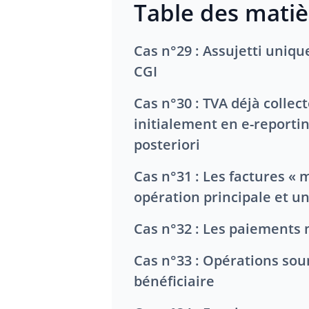
Table des matiè
Cas n°29 : Assujetti unique au sens de l’article 256 C du
CGI
Cas n°30 : TVA déjà collectée – Opérations traitées
initialement en e-reportin
posteriori
Cas n°31 : Les factures « mixtes » mentionnant une
opération principale et u
Cas n°32 : Les paiements
Cas n°33 : Opérations soumises au régime de la marge
bénéficiaire