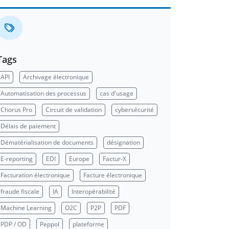
Tags
API
Archivage électronique
Automatisation des processus
cas d'usage
Chorus Pro
Circuit de validation
cybersécurité
Délais de paiement
Dématérialisation de documents
désignation
E-reporting
EDI
Europe
Factur-X
Facturation électronique
Facture électronique
fraude fiscale
IA
Interopérabilité
Machine Learning
O2C
P2P
PDF
PDP / OD
Peppol
plateforme