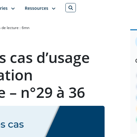
ries
Ressources
de lecture :
6
mn
s cas d’usage
ation
e – n°29 à 36